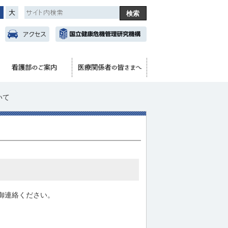
中
大
いて
御連絡ください。