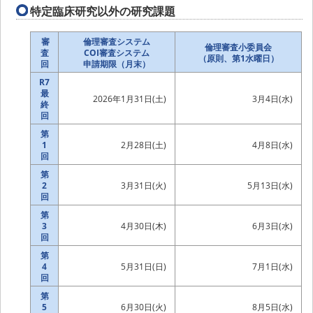
特定臨床研究以外の研究課題
審
倫理審査システム
倫理審査小委員会
査
COI審査システム
（原則、第1水曜日）
回
申請期限（月末）
R7
最
2026年1月31日(土)
3月4日(水)
終
回
第
1
2月28日(土)
4月8日(水)
回
第
2
3月31日(火)
5月13日(水)
回
第
3
4月30日(木)
6月3日(水)
回
第
4
5月31日(日)
7月1日(水)
回
第
5
6月30日(火)
8月5日(水)