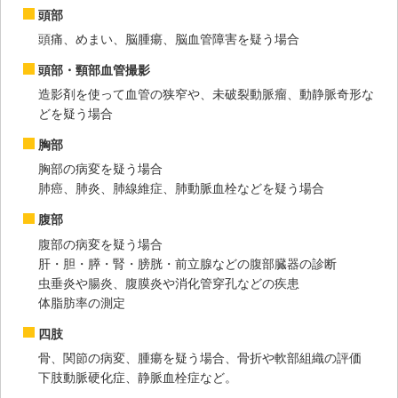
頭部
頭痛、めまい、脳腫瘍、脳血管障害を疑う場合
頭部・頸部血管撮影
造影剤を使って血管の狭窄や、未破裂動脈瘤、動静脈奇形な
どを疑う場合
胸部
胸部の病変を疑う場合
肺癌、肺炎、肺線維症、肺動脈血栓などを疑う場合
腹部
腹部の病変を疑う場合
肝・胆・膵・腎・膀胱・前立腺などの腹部臓器の診断
虫垂炎や腸炎、腹膜炎や消化管穿孔などの疾患
体脂肪率の測定
四肢
骨、関節の病変、腫瘍を疑う場合、骨折や軟部組織の評価
下肢動脈硬化症、静脈血栓症など。