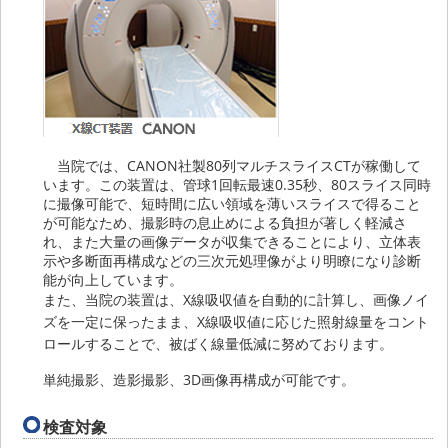
当院では、CANON社製80列マルチスライスCTが稼働して
います。この装置は、管球1回転最速0.35秒、80スライス同時
に撮像可能で、短時間に広い領域を薄いスライスで得ること
が可能なため、撮影時の息止めによる負担が著しく軽減さ
れ、また大量の画像データが収集できることにより、立体表
示や多断面再構成などの三次元処理像がより明瞭になり診断
能が向上しています。
また、当院の装置は、X線吸収値を自動的に計算し、画像ノイ
ズを一定に保ったまま、X線吸収値に応じた照射線量をコント
ロールすることで、被ばく線量低減に努めております。
単純撮影、造影撮影、3D画像再構成が可能です。
検査対象