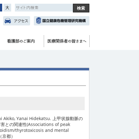
中
大
hi Akiko, Yanai Hidekatsu. 上甲状腺動脈の
(Associations of peak
yroidism/thyrotoxicosis and mental
月（京都）