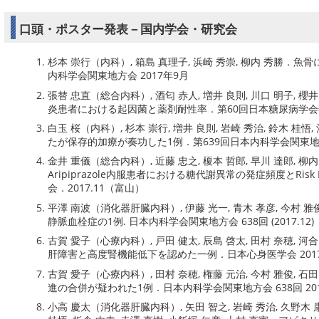
口頭・ポスター発表－国内学会・研究会
杉本 崇行（内科）, 箱島 真理子, 浜崎 秀崇, 柳内 秀勝．
内科学会関東地方会 2017年9月
張替 忠直（総合内科）, 酒匂 赤人, 増井 良則, 川口 明子, 櫻
炎患者における起因菌と薬剤耐性率．第60回日本糖尿病学会年
白玉 桜（内科）, 杉本 崇行, 増井 良則, 岩崎 秀治, 鈴木 桂
たが保存的加療が奏功した1例．第639回日本内科学会関東地方
金井 重儀（総合内科）, 近藤 忠之, 榎本 哲郎, 早川 達郎, 柳内 
Aripiprazole内服患者における糖代謝異常の発症頻度とRis
会．2017.11（富山）
平澤 南波（消化器肝臓内科）, 伊藤 光一, 青木 孝彦, 今村 
静脈血栓症の1例. 日本内科学会関東地方会 638回 (2017.12)
古賀 愛子（心療内科）, 戸田 健太, 辰島 啓太, 田村 奈穂
肝障害と高度腎機能低下を認めた一例．日本心身医学会 2017
古賀 愛子（心療内科）, 田村 奈穂, 権藤 元治, 今村 雅俊, 
進の合併が疑われた1例．日本内科学会関東地方会 638回 2017
小高 慶太（消化器肝臓内科）, 矢田 智之, 岩崎 秀治, 久野木 康仁