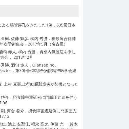
魚骨による腸管穿孔をきたした1例．635回日本
井 亜樹, 佐藤 輝彦, 柳内 秀勝．糖尿病合併肺
次学術集会．2017年5月（名古屋）
悟, 酒匂 赤人, 柳内 秀勝．胃壁内気腫症を来し
会． 2018年2月
秀勝, 酒匂 赤人．Olanzapine、
k Factor．第30回日本総合病院精神医学会総
雅俊, 上村 直実.上行結腸憩室炎が契機となった
, 河合 啓介．摂食障害遷延例に門脈圧亢進を伴う
.06
石田 剛, 河合 啓介．摂食障害遷延例に門脈圧亢
.12
, 池上 友梨佳, 福永 高之, 伊藤 光一, 鈴木