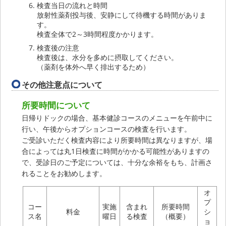
検査当日の流れと時間
放射性薬剤投与後、安静にして待機する時間がありま
す。
検査全体で2～3時間程度かかります。
検査後の注意
検査後は、水分を多めに摂取してください。
（薬剤を体外へ早く排出するため）
その他注意点について
所要時間について
日帰りドックの場合、基本健診コースのメニューを午前中に
行い、午後からオプションコースの検査を行います。
ご受診いただく検査内容により所要時間は異なりますが、場
合によっては丸1日検査に時間がかかる可能性がありますの
で、受診日のご予定については、十分な余裕をもち、計画さ
れることをお勧めします。
オ
プ
コー
実施
含まれ
所要時間
料金
シ
ス名
曜日
る検査
（概要）
ョ