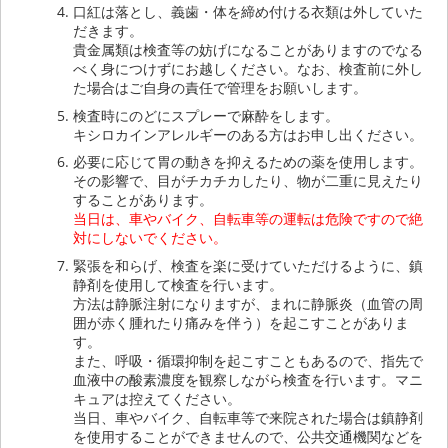
口紅は落とし、義歯・体を締め付ける衣類は外していた
だきます。
貴金属類は検査等の妨げになることがありますのでなる
べく身につけずにお越しください。なお、検査前に外し
た場合はご自身の責任で管理をお願いします。
検査時にのどにスプレーで麻酔をします。
キシロカインアレルギーのある方はお申し出ください。
必要に応じて胃の動きを抑えるための薬を使用します。
その影響で、目がチカチカしたり、物が二重に見えたり
することがあります。
当日は、車やバイク、自転車等の運転は危険ですので絶
対にしないでください。
緊張を和らげ、検査を楽に受けていただけるように、鎮
静剤を使用して検査を行います。
方法は静脈注射になりますが、まれに静脈炎（血管の周
囲が赤く腫れたり痛みを伴う）を起こすことがありま
す。
また、呼吸・循環抑制を起こすこともあるので、指先で
血液中の酸素濃度を観察しながら検査を行います。マニ
キュアは控えてください。
当日、車やバイク、自転車等で来院された場合は鎮静剤
を使用することができませんので、公共交通機関などを