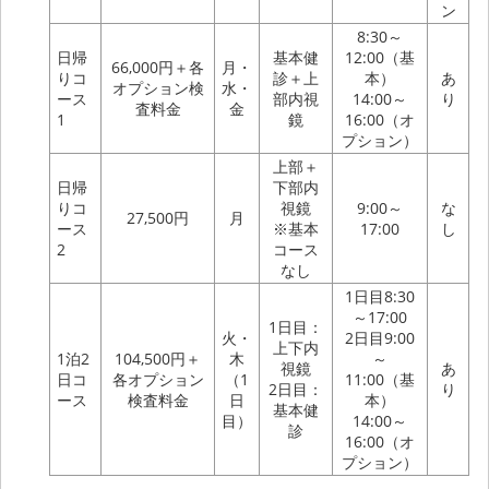
ン
8:30～
日帰
基本健
12:00（基
66,000円＋各
月・
りコ
診
＋
上
本）
あ
オプション検
水・
ース
部内視
14:00～
り
査料金
金
1
鏡
16:00（オ
プション）
上部
＋
日帰
下
部内
りコ
視鏡
9:00～
な
27,500円
月
ース
※基本
17:00
し
2
コース
なし
1日目8:30
～17:00
1日目：
火・
2日目9:00
上
下
内
1泊2
104,500円＋
木
～
視鏡
あ
日コ
各オプション
（1
11:00（基
2日目：
り
ース
検査料金
日
本）
基本健
目）
14:00～
診
16:00（オ
プション）