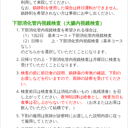
利用して来院してください。
なお、
鎮静剤を使用した場合は終日運転ができません。
鎮静剤を希望されない方は事前にお申し出ください。
下部消化管内視鏡検査（大腸内視鏡検査）
下部消化管内視鏡検査を希望される場合は、
（1）1泊2日 基本コース＋下部消化管内視鏡検査
（2）日帰り 上・下部消化管内視鏡検査（基本コース
なし）
のどちらかを選択していただくことになります。
日帰りでの上・下部消化管内視鏡検査は月曜日に検査を
受けていただくことになります。
検査の前に前日食の説明、鎮静薬の有無の確認、下剤の
お渡しなどを行いますので、医師の診察を受けてくださ
い。
検査前日は検査食又は消化の良いもの（低残渣食）を召
し上がってください。
夜9時以降は絶食とし、検査当日も
食事は召し上がらないでください。
（お水またはお茶は
飲んでいただいて結構です。）
下剤の服用は医師が診察時にお渡しした説明内容に従っ
て服用してください。