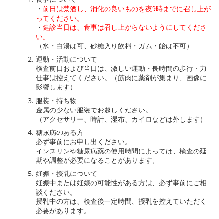
・
前日は禁酒し、消化の良いものを夜9時までに召し上が
ってください。
・
健診当日は、食事は召し上がらないようにしてくださ
い。
（水・白湯は可、砂糖入り飲料・ガム・飴は不可）
運動・活動について
検査前日および当日は、激しい運動・長時間の歩行・力
仕事は控えてください。（筋肉に薬剤が集まり、画像に
影響します）
服装・持ち物
金属の少ない服装でお越しください。
（アクセサリー、時計、湿布、カイロなどは外します）
糖尿病のある方
必ず事前にお申し出ください。
インスリンや糖尿病薬の使用時間によっては、検査の延
期や調整が必要になることがあります。
妊娠・授乳について
妊娠中または妊娠の可能性がある方は、必ず事前にご相
談ください。
授乳中の方は、検査後一定時間、授乳を控えていただく
必要があります。