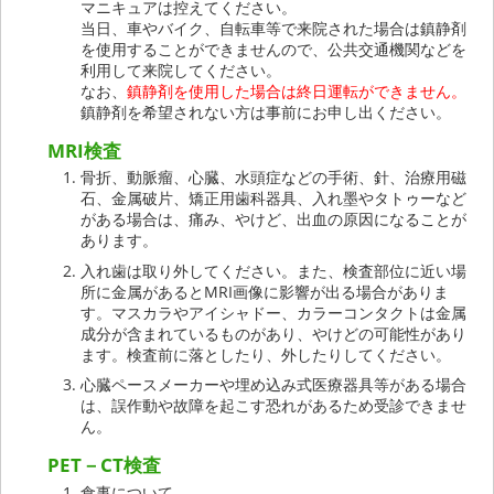
マニキュアは控えてください。
当日、車やバイク、自転車等で来院された場合は鎮静剤
を使用することができませんので、公共交通機関などを
利用して来院してください。
なお、
鎮静剤を使用した場合は終日運転ができません。
鎮静剤を希望されない方は事前にお申し出ください。
MRI検査
骨折、動脈瘤、心臓、水頭症などの手術、針、治療用磁
石、金属破片、矯正用歯科器具、入れ墨やタトゥーなど
がある場合は、痛み、やけど、出血の原因になることが
あります。
入れ歯は取り外してください。また、検査部位に近い場
所に金属があるとMRI画像に影響が出る場合がありま
す。マスカラやアイシャドー、カラーコンタクトは金属
成分が含まれているものがあり、やけどの可能性があり
ます。検査前に落としたり、外したりしてください。
心臓ペースメーカーや埋め込み式医療器具等がある場合
は、誤作動や故障を起こす恐れがあるため受診できませ
ん。
PET－CT検査
食事について