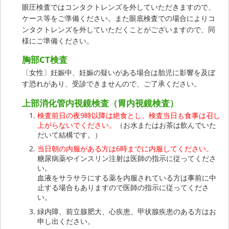
眼圧検査ではコンタクトレンズを外していただきますので、
ケース等をご準備ください。また眼底検査での場合によりコ
ンタクトレンズを外していただくことがございますので、同
様にご準備ください。
胸部CT検査
〔女性〕妊娠中、妊娠の疑いがある場合は胎児に影響を及ぼ
す恐れがあり、受診できませんので、ご了承ください。
上部消化管内視鏡検査（胃内視鏡検査）
検査前日の夜9時以降は絶食とし、検査当日も食事は召し
上がらないでください。
（お水またはお茶は飲んでいた
だいて結構です。）
当日朝の内服がある方は6時までに内服してください。
糖尿病薬やインスリン注射は医師の指示に従ってくださ
い。
血液をサラサラにする薬を内服されている方は事前に中
止する場合もありますので医師の指示に従ってくださ
い。
緑内障、前立腺肥大、心疾患、甲状腺疾患のある方はお
申し出ください。