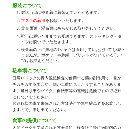
服装について
健診当日は検査着に着替えていただきます。
マスクの着用
をお願いいたします。
貴金属類・湿布類はあらかじめ取り外してください。
靴下は履いたままでも受診できます。ストッキング・タ
イツは脱いでいただきます。
検査着の下に無地のTシャツは着用していただいても構い
ませんが。ポケットや刺繍・プリントがついているTシャ
ツはお控えください。
駐車場について
日帰りドックの胃内視鏡検査で使用する薬の副作用で、目が
チカチカする場合や、物が二重に見えたりすることがありま
す。当日は車やバイク、自転車等の運転は危険ですので絶対
にしないでください。
お連れ様の車で来院された方は受付で無料駐車券をお渡しし
ますので、申し出てください。
食事の提供について
人間ドックを受診される方全員に、検査終了後に病院内のカ