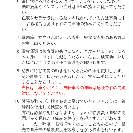
当日朝の内服がある方は6時までに内服してください。
糖尿病薬やインスリン注射は医師の指示に従ってくださ
い。
血液をサラサラにする薬を内服されている方は事前に中
止する場合もありますので医師の指示に従ってくださ
い。
緑内障、前立せん肥大、心疾患、甲状腺疾患のある方は
お申し出ください。
貴金属類は検査等の妨げになることがありますのでなる
べく身につけずにお越しください。なお、検査前に外し
た場合はご自身の責任で管理をお願いします。
必要に応じて胃の動きを抑えるための薬を使用します。
その影響で、目がチカチカしたり、物が二重に見えたり
することがあります。
当日は、車やバイク、自転車等の運転は危険ですので絶
対にしないでください。
緊張を和らげ、検査を楽に受けていただけるように、鎮
静剤を使用して検査を行います。
方法は静脈注射になりますが、まれに静脈炎（血管の周
囲が赤く腫れたり痛みを伴う）を起こすことがありま
す。また、呼吸・循環抑制を起こすこともあるので、指
先で血液中の酸素濃度を観察しながら検査を行います。