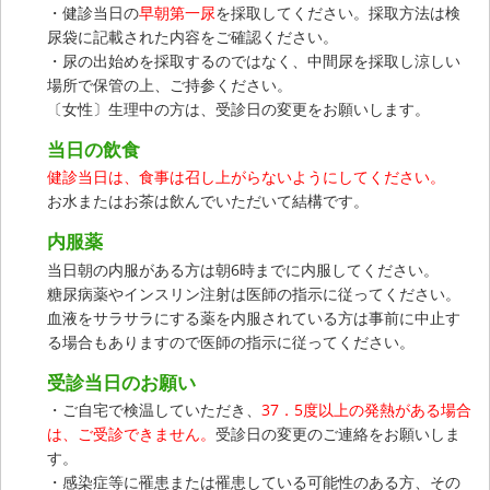
・健診当日の
早朝第一尿
を採取してください。採取方法は検
尿袋に記載された内容をご確認ください。
・尿の出始めを採取するのではなく、中間尿を採取し涼しい
場所で保管の上、ご持参ください。
〔女性〕生理中の方は、受診日の変更をお願いします。
当日の飲食
健診当日は、食事は召し上がらないようにしてください。
お水またはお茶は飲んでいただいて結構です。
内服薬
当日朝の内服がある方は朝6時までに内服してください。
糖尿病薬やインスリン注射は医師の指示に従ってください。
血液をサラサラにする薬を内服されている方は事前に中止す
る場合もありますので医師の指示に従ってください。
受診当日のお願い
・ご自宅で検温していただき、
37．5度以上の発熱がある場合
は、ご受診できません。
受診日の変更のご連絡をお願いしま
す。
・感染症等に罹患または罹患している可能性のある方、その